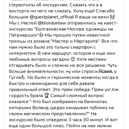
стереотипы об экскурсиях. Сказать что я в
восторге ни чего не сказать. Хочу еще! Спасибо
большое @questplanet_official Я ваша на веки 🙌
Мы с Настей @blondyinlaw отправились на квест-
экскурсию "Булгаковская Москва: однажды на
Патриарших"👍 Мы прошли путем известной
троицы из романа "Мастер и Маргарита". Все что
нам нужно было это только смартфон с
интернетом. В нем маршрут, история и еще мои
любимые вопросы загадки 😊 Хотя местами
отгадывать было и сложно но все решаемо. Чуть
больше внимательности, ну или спроси ̶Я̶с̶е̶н̶я̶, у
Гугла💪. Но были и героические моменты когда я
быстро и неожиданно для себя давала
правильный ответ. Это прям победа. Прям ух! Аж
гордость брала 🏆 Самый сложный вопрос
оказался "-Кто был изображен на банкнотах,
которыми Воланд щедро окидывал публику на
своем магическом представлении?" На
экскурсию было отведено 3 часа 30 минут. И вот
еще один большой плюс. Пойти на нее можно