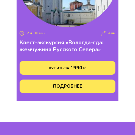
2 ч. 30 мин.
4 км
Квест-экскурсия «Вологда-гда:
жемчужина Русского Севера»
1990
КУПИТЬ ЗА
Р.
ПОДРОБНЕЕ