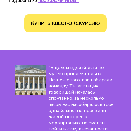
подробными
правилами игры.
КУПИТЬ КВЕСТ-ЭКСКУРСИЮ
"В целом идея квеста по
музею привлекательна.
Начнем с того, как набирали
команду. Т.к. агитация
товарищей началась
спонтанно, за несколько
часов нас насобиралось трое,
однако многие проявили
живой интерес к
мероприятию, не смогли
пойти в силу внезапности