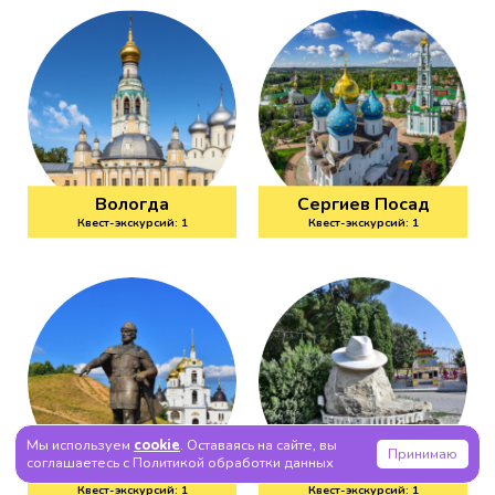
Вологда
Сергиев Посад
Квест-экскурсий: 1
Квест-экскурсий: 1
Мы используем
cookie
. Оставаясь на сайте, вы
Принимаю
соглашаетесь с Политикой обработки данных
Дмитров
Анапа
Квест-экскурсий: 1
Квест-экскурсий: 1